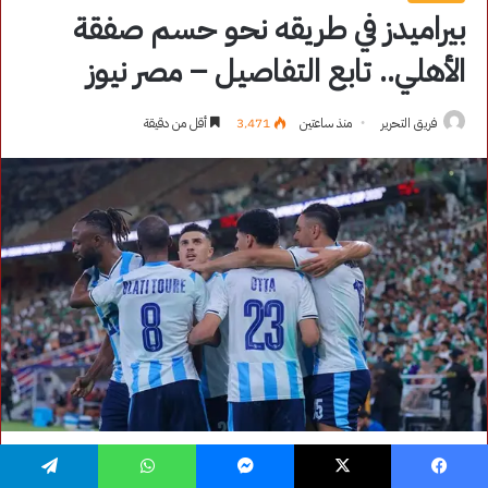
فيسبوك
‫X
ماسنجر
واتساب
تيلقرام