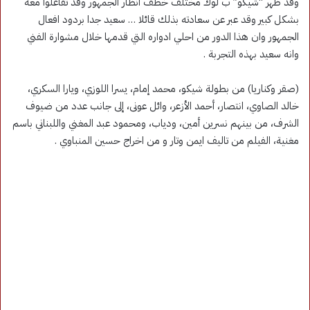
وقد ظهر “شيكو” ب لوك مختلف خطف انظار الجمهور وقد تفاعلوا معه
بشكل كبير وقد عبر عن سعادته بذلك قائلا … سعيد جدا بردود افعال
الجمهور وان هذا الدور من احلي ادواره التي قدمها خلال مشوارة الفني
وانه سعيد بهذه التجربة .
(صقر وكناريا) من بطولة شيكو، محمد إمام، يسرا اللوزي، ويارا السكري،
خالد الصاوي، انتصار، أحمد الأزعر، وائل عونى، إلى جانب عدد من ضيوف
الشرف، من بينهم نسرين أمين، ودياب، ومحمود عبد المغني واللبناني باسم
مغنية، الفيلم من تاليف ايمن وتار و من اخراج حسين المنباوي .