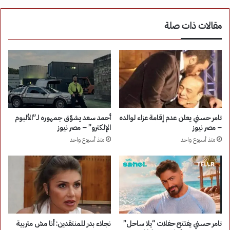
مقالات ذات صلة
تامر حسني يعلن عدم إقامة عزاء لوالده
أحمد سعد يشوّق جمهوره لـ”الألبوم
– مصر نيوز
الإلكترو” – مصر نيوز
منذ أسبوع واحد
منذ أسبوع واحد
تامر حسني يفتتح حفلات “يلا ساحل”
نجلاء بدر للمنتقدين: أنا مش متربية