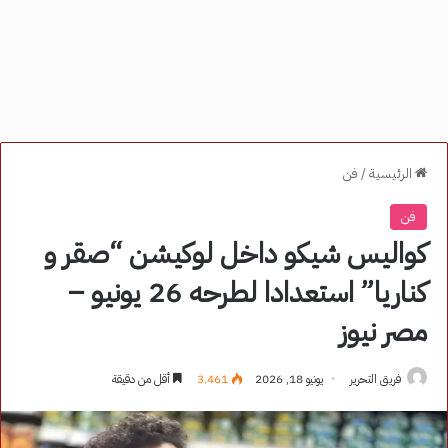
الرئيسية
/
فن
فن
كواليس شيكو داخل لوكيشن “صقر و
كناريا” استعدادا لطرحه 26 يونيو –
مصر نيوز
فريق التحرير
يونيو 18, 2026
3٬461
أقل من دقيقة