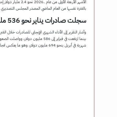
سجلت صادرات يناير نحو 536 مليون دولار
شهرية في أبريل بنحو 694 مليون دولار، وهو ما يعكس اتجاهًا تصاعديًا واضحًا في أداء القطاع.