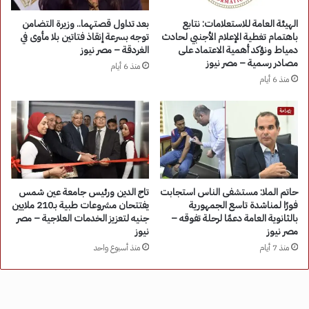
الهيئة العامة للاستعلامات: نتابع
بعد تداول قصتهما.. وزيرة التضامن
باهتمام تغطية الإعلام الأجنبي لحادث
توجه بسرعة إنقاذ فتاتين بلا مأوى في
دمياط ونؤكد أهمية الاعتماد على
الغردقة – مصر نيوز
مصادر رسمية – مصر نيوز
منذ 6 أيام
منذ 6 أيام
حاتم الملا: مستشفى الناس استجابت
تاج الدين ورئيس جامعة عين شمس
فورًا لمناشدة تاسع الجمهورية
يفتتحان مشروعات طبية بـ210 ملايين
بالثانوية العامة دعمًا لرحلة تفوقه –
جنيه لتعزيز الخدمات العلاجية – مصر
مصر نيوز
نيوز
منذ 7 أيام
منذ أسبوع واحد