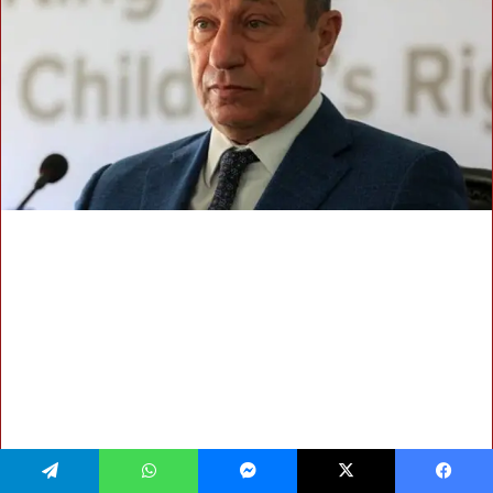
فيسبوك
‫X
ماسنجر
واتساب
تيلقرام