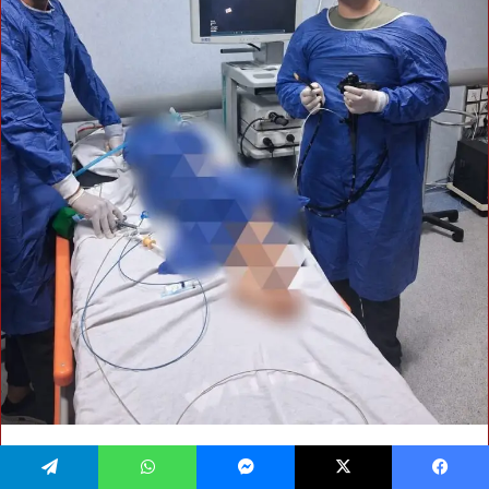
فيسبوك
‫X
ماسنجر
واتساب
تيلقرام