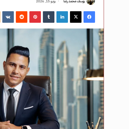
يوسف محمد رضا
يونيو 15, 2026
فيسبوك
‫X
لينكدإن
‏Tumblr
بينتيريست
‏Reddit
‏VKontakte