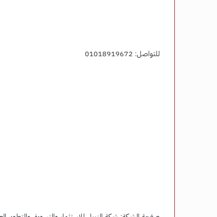
للتواصل: 01018919672
صفحة الشركة: شركة النبيل للاستثمار والتسويق والتطوير الع