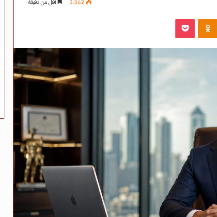
3٬562
أقل من دقيقة
‫Pocket
Odnoklassniki