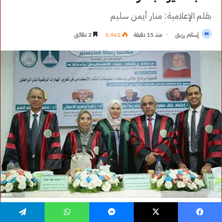
فيسبوك
‫X
ماسنجر
واتساب
تيلقرام