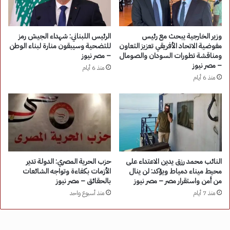
وزير الخارجية يبحث مع رئيس
الرئيس اللبناني: شهداء الجيش رمز
مفوضية الاتحاد الأفريقي تعزيز التعاون
للتضحية وسيبقون منارة لبناء الوطن
ومناقشة تطورات السودان والصومال
– مصر نيوز
– مصر نيوز
منذ 6 أيام
منذ 6 أيام
النائب محمد رزق يدين الاعتداء على
حزب الحرية المصري: الدولة تدير
محيط ميناء دمياط ويؤكد: لن ينال
الأزمات بكفاءة وتواجه الشائعات
من أمن واستقرار مصر – مصر نيوز
بالحقائق – مصر نيوز
منذ 7 أيام
منذ أسبوع واحد