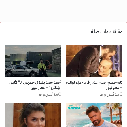
مقالات ذات صلة
تامر حسني يعلن عدم إقامة عزاء لوالده
أحمد سعد يشوّق جمهوره لـ”الألبوم
– مصر نيوز
الإلكترو” – مصر نيوز
منذ أسبوع واحد
منذ أسبوع واحد