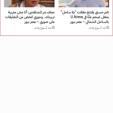
تامر حسني يفتتح حفلات “يلا ساحل”
نجلاء بدر للمنتقدين: أنا مش متربية
بحفل ضخم غدًا في U Arena
تربيتك.. وجوزي اتخض من التعليقات
بالساحل الشمالي – مصر نيوز
على صوري – مصر نيوز
منذ أسبوع واحد
منذ أسبوع واحد