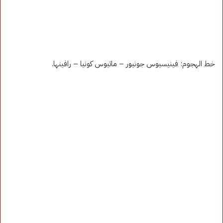
خط الهجوم: فينيسيوس جونيور – ماتيوس كونيا – رافينها.