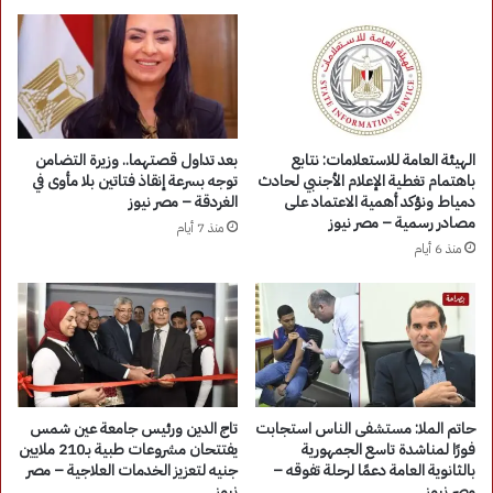
الهيئة العامة للاستعلامات: نتابع
بعد تداول قصتهما.. وزيرة التضامن
باهتمام تغطية الإعلام الأجنبي لحادث
توجه بسرعة إنقاذ فتاتين بلا مأوى في
دمياط ونؤكد أهمية الاعتماد على
الغردقة – مصر نيوز
مصادر رسمية – مصر نيوز
منذ 7 أيام
منذ 6 أيام
حاتم الملا: مستشفى الناس استجابت
تاج الدين ورئيس جامعة عين شمس
فورًا لمناشدة تاسع الجمهورية
يفتتحان مشروعات طبية بـ210 ملايين
بالثانوية العامة دعمًا لرحلة تفوقه –
جنيه لتعزيز الخدمات العلاجية – مصر
مصر نيوز
نيوز