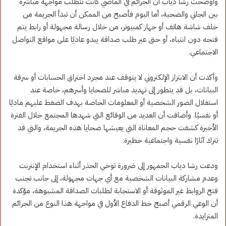
وأوضحت رشا دياب أن الجرائم في الماضي كانت تتطلب مواجهة مباشرة
بين الجاني والضحية، أما اليوم فأصبح من الممكن أن تبدأ الجريمة من
خلف شاشة هاتف أو جهاز كمبيوتر، من خلال رسالة مجهولة أو رابط يتم
فتحه دون انتباه، أو حتى عبر طلب صداقة يبدو عاديًا على مواقع التواصل
الاجتماعي.
وأكدت أن الابتزاز الإلكتروني لا يتوقف عند مجرد اختراق الحسابات أو سرقة
البيانات، بل قد يتطور إلى تهديد مباشر للضحايا وأسرهم، خاصة عند
استغلال الصور الشخصية أو المعلومات الخاصة بهدف الضغط عليهم ماديًا
أو نفسيًا. وأضافت أن العديد من الوقائع التي شهدها المجتمع خلال الفترة
الأخيرة كشفت حجم المعاناة التي يعيشها ضحايا هذه الجريمة، والتي قد
تترك آثارًا نفسية واجتماعية خطيرة.
ودعت رشا دياب الجمهور إلى ضرورة توخي الحذر أثناء استخدام الإنترنت
وعدم مشاركة البيانات الشخصية مع أي جهات مجهولة، إلى جانب تجنب
فتح الروابط غير الموثوقة أو الاستجابة لطلبات الصداقة المشبوهة، مؤكدة
أن الوعي الرقمي أصبح خط الدفاع الأول في مواجهة هذا النوع من الجرائم
المتزايدة.