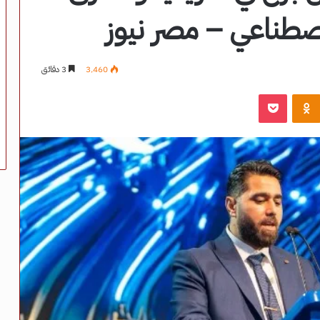
لاصطناعي – مصر نيوز
3٬460
3 دقائق
‫Pocket
Odnoklassniki