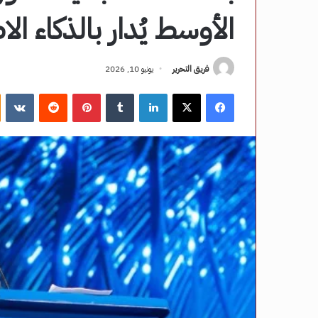
الأوسط يُدار بالذكاء ا
فريق التحرير
يونيو 10, 2026
فيسبوك
‫X
لينكدإن
‏Tumblr
بينتيريست
‏Reddit
‏VKontakte