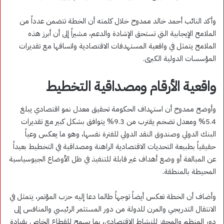
وأكد النائب أحمد خالد ممدوح خلال كلمته أن الخطة تتضمن عدداً من
الملامح الإيجابية التي تستحق الإشادة والدعم، مشيراً إلى أن أبرز هذه
الملامح يتمثل في واقعية المستهدفات الاقتصادية واتساقها مع تقديرات
المؤسسات الدولية الكبرى.
واقعية الأرقام ومصداقية التخطيط
وأوضح ممدوح أن استهداف الحكومة تحقيق معدل نمو اقتصادي يبلغ
5.4% ومعدل تضخم يقترب من 9.3% يتوافق بشكل كبير مع تقديرات
البنك الدولي وصندوق النقد الدولي للفترة نفسها، وهو ما يعكس وعياً
حقيقياً بطبيعة التحديات الاقتصادية الراهنة ومصداقية في التخطيط بعيداً
عن المبالغة أو وضع أهداف غير قابلة للتنفيذ في ظل الأوضاع الجيوسياسية
المحيطة بالمنطقة.
وأضاف أن الخطة تعكس أيضاً توجهاً طالما دعا إليه حزب المؤتمر، يتمثل في
الانتقال التدريجي والمرن للدولة من دور المستثمر الرئيسي والمنافس إلى
دور المنظم والمحفز للنشاط الاقتصادي، بما يسمح للقطاع الخاص بقيادة