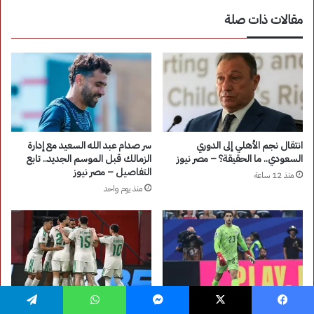
فيسبوك
‫X
ماسنجر
واتساب
تيلقرام