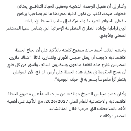
وأشار إلى أن تفعيل الرخصة الذهبية وتحقيق الحياد التنافسي يمثلان
خطوات مهمة، لكنها لن تكون كافية بمفردها ما لم يصاحبها برنامج
حقيقي للحوافز الضريبية والجمركية، إلى جانب تبسيط الإجراءات
البيروقراطية وإعادة النظر في المنظومة الإجرائية التي يتعامل معها المستثمر
المحلي والأجنبي.
واختتم النائب أحمد خالد ممدوح كلمته بالتأكيد على أن نجاح الخطة
الاقتصادية لا يجب أن يظل حبيس الأوراق والتقارير، قائلاً: “هناك ملايين
المصريين خارج هذه القاعة يتابعون وينتظرون النتائج، وأتمنى من كل قلبي
أن تنجح الحكومة في تنفيذ هذه الخطة على أرض الواقع، لأن المواطن
ينتظر أثراً ملموساً يشعر به في حياته اليومية”.
وأعلن عضو مجلس الشيوخ موافقته من حيث المبدأ على مشروع الخطة
الاقتصادية والاجتماعية للعام المالي 2026/2027، مع التأكيد على أهمية
الأخذ بالملاحظات التي طرحها خلال المناقشات.
المصدر : وكالات