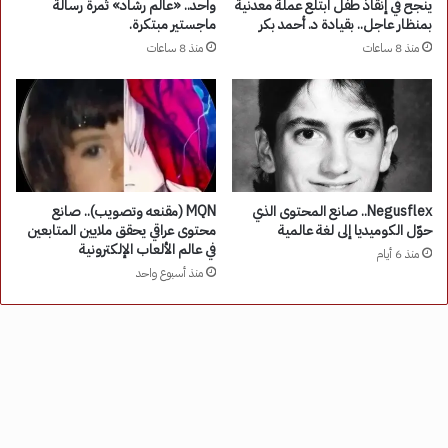
ينجح في إنقاذ طفل ابتلع عملة معدنية
واحد.. «عالم رشاد» ثمرة رسالة
بمنظار عاجل.. بقيادة د. أحمد بكر
ماجستير مبتكرة.
منذ 8 ساعات
منذ 8 ساعات
Negusflex.. صانع المحتوى الذي
MQN (مقنعه وتصويب).. صانع
حوّل الكوميديا إلى لغة عالمية
محتوى عراقي يحقق ملايين المتابعين
في عالم الألعاب الإلكترونية
منذ 6 أيام
منذ أسبوع واحد