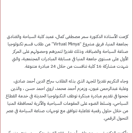
كرّمت الأستاذة الدكتورة سمر مصطفى كمال، عميد كلية السياحة والفنادق
بجامعة المنيا، فريق مشروع “Virtual Minya” من طلاب قسم تكنولوجيا
صناعة السياحة والضيافة، وذلك تقديرًا لتميزهم وحصولهم على المركز
الأول على مستوى جامعة المنيا في مسابقة المبادرات المجتمعية، والتي
شهدت مشاركة 16 كلية تنافست من خلال 24 مبادرة متنوعة.
وجاء التكريم تقديرًا للجهد الذي بذله الطلاب سراج الدين أحمد صادق،
وعلية عبدالرحمن عيون، وزمزم أحمد محمد، اروي احمد حسن ، والذين
نجحوا في تقديم مبادرة مبتكرة توظف التكنولوجيا الحديثة في خدمة القطاع
السياحي، وتسلط الضوء على المقومات السياحية والأثرية لمحافظة المنيا
من خلال حلول رقمية تفاعلية تتوافق مع توجهات صناعة السياحة في عصر
التحول الرقمي.
وأكدت الدكتورة سمر مصطفى أن ما حققه الفريق يعكس مستوى متميزًا