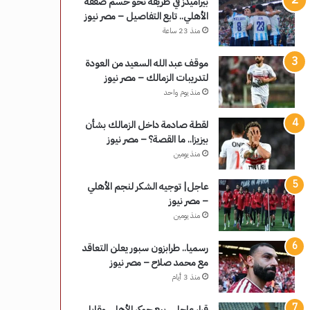
بيراميدز في طريقه نحو حسم صفقة
الأهلي.. تابع التفاصيل – مصر نيوز
منذ 23 ساعة
موقف عبد الله السعيد من العودة
لتدريبات الزمالك – مصر نيوز
منذ يوم واحد
لقطة صادمة داخل الزمالك بشأن
بيزيزا.. ما القصة؟ – مصر نيوز
منذ يومين
عاجل| توجيه الشكر لنجم الأهلي
– مصر نيوز
منذ يومين
رسميا.. طرابزون سبور يعلن التعاقد
مع محمد صلاح – مصر نيوز
منذ 3 أيام
قرار عاجل.. بيع جوكر الأهلي مقابل