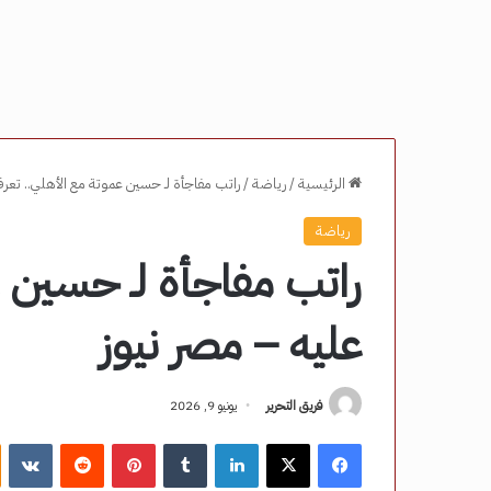
الرئيسية
/
رياضة
/
راتب مفاجأة لـ حسين عموتة مع الأهلي.. تعر
رياضة
راتب مفاجأة لـ حسين 
عليه – مصر نيوز
فريق التحرير
يونيو 9, 2026
فيسبوك
‫X
لينكدإن
‏Tumblr
بينتيريست
‏Reddit
‏VKontakte