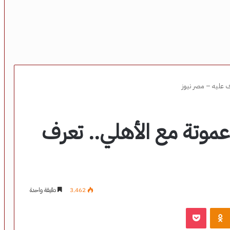
ف عليه – مصر نيوز
عموتة مع الأهلي.. تعرف
3٬462
دقيقة واحدة
‫Pocket
Odnoklassniki