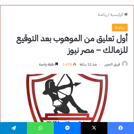
فيسبوك
‫X
ماسنجر
واتساب
تيلقرام