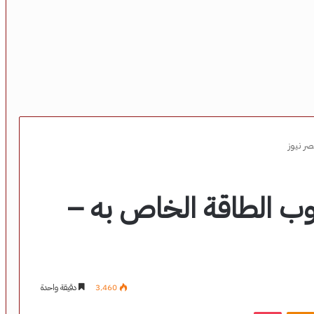
ر نيوز
ب الطاقة الخاص به –
3٬460
دقيقة واحدة
‫Pocket
Odnoklassniki