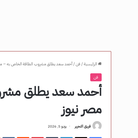
الرئيسية
/
فن
/
أحمد سعد يطلق مشروب الطاقة الخاص به – مص
فن
أحمد سعد يطلق مشرو
مصر نيوز
فريق التحرير
يونيو 5, 2026
فيسبوك
‫X
لينكدإن
‏Tumblr
بينتيريست
‏Reddit
‏VKontakte