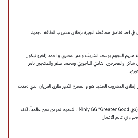
ن في احد فنادق محافظة الجيزة بإطلاق مشروب الطاقة الجديد
ة منهم النجوم يوسف الشريف وامير المصري و احمد زاهرو نيكول
اكر والمخرجين هادي الباجوري ومحمد صقر والمنتجين تامر
وزي.
طلاق المشروب الجديد هو و المخرج الكبير طارق العريان الذي تحدث
الدينامو نتاج شراكة رائدة بين أحمد سعد وطارق العريان، وشركتي Minly GG “Greater Good”، لتقديم نموذج نجح عالمياً، لكنه
جوم في عالم الاعمال