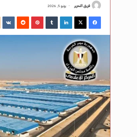
فريق التحرير
يونيو 5, 2026
فيسبوك
‫X
لينكدإن
‏Tumblr
بينتيريست
‏Reddit
‏VKontakte