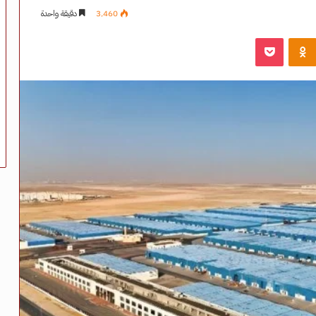
3٬460
دقيقة واحدة
‫Pocket
Odnoklassniki