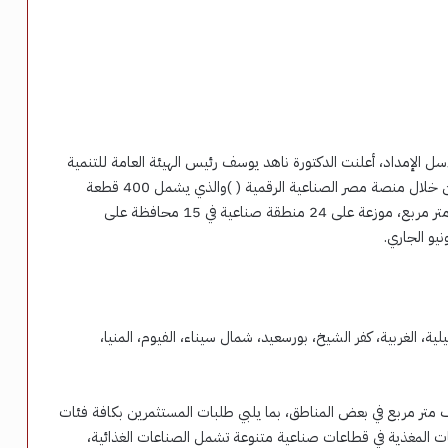
سل الإمداد، أعلنت الدكتورة ناهد يوسف رئيس الهيئة العامة للتنمية
ن خلال منصة مصر الصناعية الرقمية (
)والذي يشمل 400 قطعة
أرض صناعية شاغرة بإجمالي مساحة تقدر بحوالي 900 ألف متر مربع، موزعة على 24 منطقة صناعية في 15 محافظة على
ة، الغربية، كفر الشيخ، بورسعيد، شمال سيناء، الفيوم، المنيا،
 الأراضي بالطرح تتراوح بين 300 متر مربع و22 ألف متر مربع في بعض المناطق، بما يلبي طلبات المستثمرين بكافة فئات
ت المغذية في قطاعات صناعية متنوعة تشمل الصناعات الغذائية،