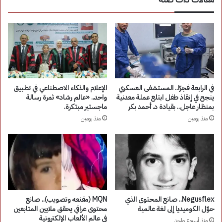
في الرابعة فجرًا.. المستشفى العسكري
الإعلام والذكاء الاصطناعي في تطبيق
ينجح في إنقاذ طفل ابتلع عملة معدنية
واحد.. «عالم رشاد» ثمرة رسالة
بمنظار عاجل.. بقيادة د. أحمد بكر
ماجستير مبتكرة.
منذ يومين
منذ يومين
Negusflex.. صانع المحتوى الذي
MQN (مقنعه وتصويب).. صانع
حوّل الكوميديا إلى لغة عالمية
محتوى عراقي يحقق ملايين المتابعين
في عالم الألعاب الإلكترونية
منذ أسبوع واحد