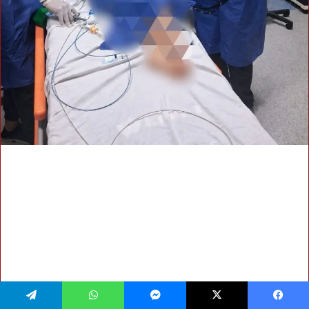
فيسبوك
‫X
ماسنجر
واتساب
تيلقرام