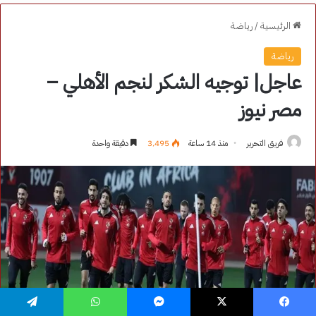
فيسبوك
‫X
ماسنجر
واتساب
تيلقرام