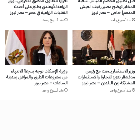
قبل تطبيق الخصم المباشر.. شعبة
تعزيزًا للتعاون المصري الأفريقي.. وزير
المخابز توضح مصير رغيف العيش
الزراعة الأوغندي يطلع على أحدث
المدعم| خاص – مصر نيوز
التقنيات الزراعية في مصر – مصر نيوز
منذ أسبوع واحد
منذ أسبوع واحد
وزير الاستثمار يبحث مع رئيس
وزيرة الإسكان توجه بسرعة الانتهاء
مدغشقر تعزيز التجارة والاستثمارات
من مشروعات الطرق والمرافق بمدينة
المشتركة بين البلدين – مصر نيوز
السادات – مصر نيوز
منذ أسبوع واحد
منذ أسبوع واحد