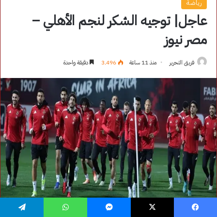
فيسبوك
‫X
ماسنجر
واتساب
تيلقرام