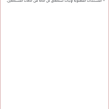
– المستندات المطلوبة لإثبات استحقاق كل حالة من حالات المستحقين.