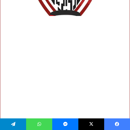
فيسبوك
‫X
ماسنجر
واتساب
تيلقرام