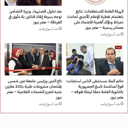
الهيئة العامة للاستعلامات: نتابع
بعد تداول قصتهما.. وزيرة التضامن
باهتمام تغطية الإعلام الأجنبي لحادث
توجه بسرعة إنقاذ فتاتين بلا مأوى في
دمياط ونؤكد أهمية الاعتماد على
الغردقة – مصر نيوز
مصادر رسمية – مصر نيوز
منذ أسبوع واحد
منذ أسبوع واحد
حاتم الملا: مستشفى الناس استجابت
تاج الدين ورئيس جامعة عين شمس
فورًا لمناشدة تاسع الجمهورية
يفتتحان مشروعات طبية بـ210 ملايين
بالثانوية العامة دعمًا لرحلة تفوقه –
جنيه لتعزيز الخدمات العلاجية – مصر
مصر نيوز
نيوز
منذ أسبوع واحد
منذ أسبوع واحد