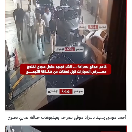
أحمد موسى يشيد بانفراد موقع بصراحة بفيديوهات خناقة صبري نخنوخ