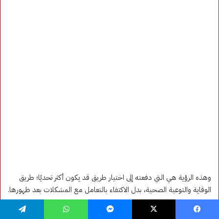
فيسبوك
‫X
ماسنجر
واتساب
تيلقرام