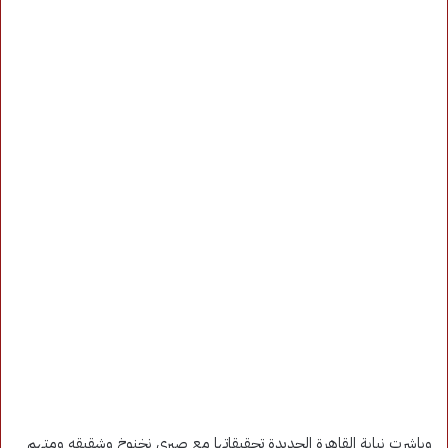
وباشرت نيابة القاهرة الجديدة تحقيقاتها مع صبري نخنوخ وشقيقه ومتهم