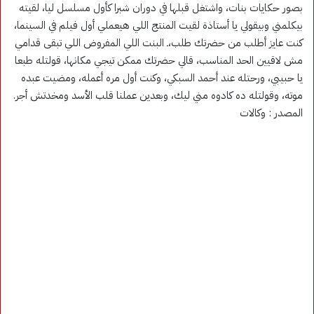
بصور حكايات بنات، واشتغل قبلها في دوران شبرا كأول مسلسل ليا، لقيته
بيكلمني وبيقولي يا أستاذة لقيت المنتج اللي هيعملي أول فيلم في السينما،
كنت عايز أطلب من حضرتك طلب،ـ البنت اللي المفروض اللي تبقى قدامي
مش لاقيين الحد المناسب، قالي حضرتك ممكن تيجي مكانها، قولتله طبعا
يا حبيبي، ورحتله عند أحمد السبكي، وكنت أول مره أعمله، ومضيت عبده
موته، وقولتله ده كادوه مني ليك، وبعدين عملنا قلب الأسد ومخدتش أجر.
المصدر : وكالات