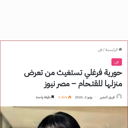
الرئيسية
/
فن
فن
حورية فرغلي تستغيث من تعرض
منزلها للقتـحام – مصر نيوز
فريق التحرير
يونيو 2, 2026
3٬465
دقيقة واحدة