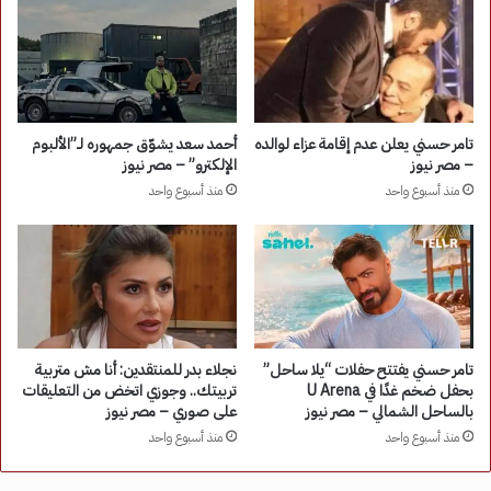
تامر حسني يعلن عدم إقامة عزاء لوالده
أحمد سعد يشوّق جمهوره لـ”الألبوم
– مصر نيوز
الإلكترو” – مصر نيوز
منذ أسبوع واحد
منذ أسبوع واحد
تامر حسني يفتتح حفلات “يلا ساحل”
نجلاء بدر للمنتقدين: أنا مش متربية
بحفل ضخم غدًا في U Arena
تربيتك.. وجوزي اتخض من التعليقات
بالساحل الشمالي – مصر نيوز
على صوري – مصر نيوز
منذ أسبوع واحد
منذ أسبوع واحد