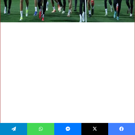
فيسبوك
‫X
ماسنجر
واتساب
تيلقرام