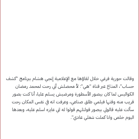
وقالت حورية فرغي خلال لقاؤها مع الإعلامية إنجي هشام ببرنامج “كشف
حساب”، المذاع عبر قناة “هي”: لأ محصلش أني رحت لمحمد رمضان
الكواليس لما كان بيصور الأسطورة ومرضيش يسلم عليا، أنا كنت بصور
قريب منه وقتها فيلمي طلق صناعي، وعرفت انه في نفس المكان رحت
سألت عليه قالولي بيصور قولتلهم قولوا له اني عايزه اسلم عليه، وبعدها
اليوم خلص وانا كملت شغلي عادي”.