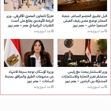
قبل تطبيق الخصم المباشر.. شعبة
تعزيزًا للتعاون المصري الأفريقي.. وزير
المخابز توضح مصير رغيف العيش
الزراعة الأوغندي يطلع على أحدث
المدعم| خاص – مصر نيوز
التقنيات الزراعية في مصر – مصر نيوز
منذ أسبوع واحد
منذ أسبوع واحد
وزير الاستثمار يبحث مع رئيس
وزيرة الإسكان توجه بسرعة الانتهاء
مدغشقر تعزيز التجارة والاستثمارات
من مشروعات الطرق والمرافق بمدينة
المشتركة بين البلدين – مصر نيوز
السادات – مصر نيوز
منذ أسبوع واحد
منذ أسبوع واحد