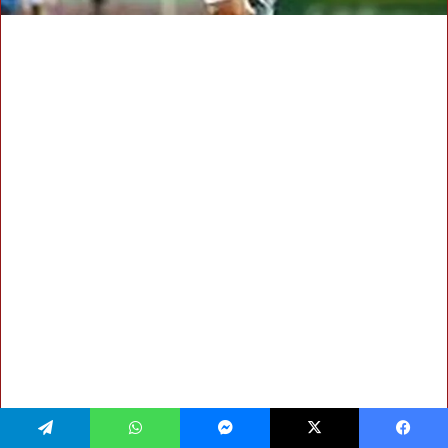
فيسبوك
‫X
ماسنجر
واتساب
تيلقرام