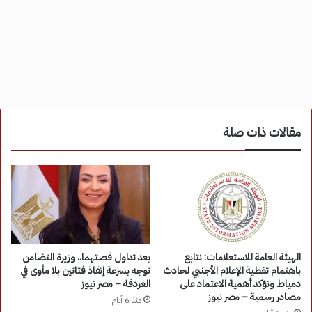
مقالات ذات صلة
الهيئة العامة للاستعلامات: نتابع
بعد تداول قصتهما.. وزيرة التضامن
باهتمام تغطية الإعلام الأجنبي لحادث
توجه بسرعة إنقاذ فتاتين بلا مأوى في
دمياط ونؤكد أهمية الاعتماد على
الغردقة – مصر نيوز
مصادر رسمية – مصر نيوز
منذ 6 أيام