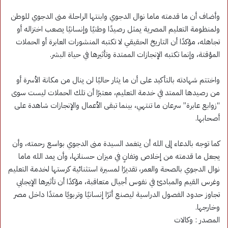
وأضاف أن ما قدمته ماما نوال الدجوي وابنتها الراحلة منى الدجوي للوطن
ولمنظومة التعليم المصرية يمثل رصيدًا وطنيًا وإنسانيًا يصعب اختزاله أو
تجاهله، مؤكدًا أن التاريخ الحقيقي لا تكتبه المنشورات العابرة أو الحملات
المؤقتة، وإنما تكتبه الإنجازات الممتدة وتأثيرها في حياة البشر.
واختتم شهادته بالتأكيد على أن ما يثار حاليًا لن ينال من مكانة الأسرة أو
من رصيدها الممتد في خدمة التعليم، معتبرًا أن تلك الحملات ليست سوى
“زوابع عابرة” سرعان ما تنتهي، بينما تبقى الأعمال والإنجازات شاهدة على
أصحابها.
كما توجه بالدعاء إلى الله أن يتغمد السيدة منى الدجوي بواسع رحمته، وأن
يجعل ما قدمته من إخلاص وتفانٍ في ميزان حسناتها، وأن يمد الله ماما
نوال الدجوي بالصحة والعمر، تقديرًا لمسيرة استثنائية كرستها لخدمة التعليم
وغرس القيم والمبادئ في نفوس أجيال متعاقبة، مؤكدًا أن تأثيرها الإيجابي
تجاوز حدود الفصول الدراسية ليصنع أثرًا إنسانيًا وتربويًا ممتدًا داخل مصر
وخارجها.
المصدر : وكالات