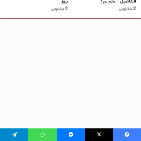
فيسبوك
‫X
ماسنجر
واتساب
تيلقرام