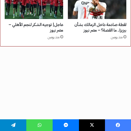
فيسبوك
‫X
ماسنجر
واتساب
تيلقرام