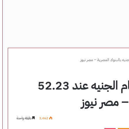
استقرار سعر الدولار أمام الجنيه عند 52.23
– مصر نيوز
3٬462
دقيقة واحدة
‫Pocket
Odnoklassniki