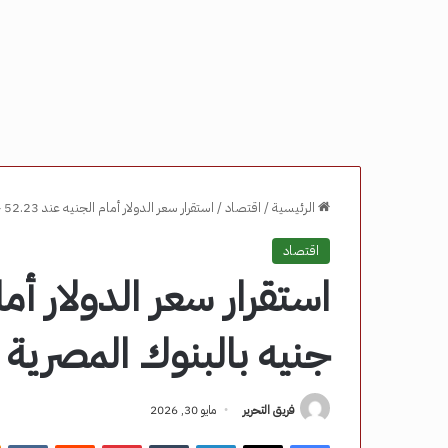
الرئيسية
/
اقتصاد
/
استقرار سعر الدولار أمام الجنيه عند 52.23 جنيه بالبنوك المصرية – مصر نيوز
اقتصاد
جنيه بالبنوك المصرية 
فريق التحرير
مايو 30, 2026
فيسبوك
‫X
لينكدإن
‏Tumblr
بينتيريست
‏Reddit
‏VKontakte