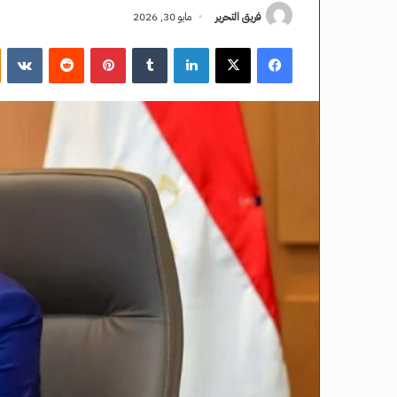
فريق التحرير
مايو 30, 2026
فيسبوك
‫X
لينكدإن
‏Tumblr
بينتيريست
‏Reddit
‏VKontakte