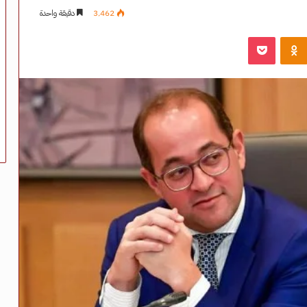
3٬462
دقيقة واحدة
‫Pocket
Odnoklassniki