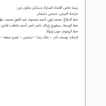
بينما خاض الاتحاد المباراة بتشكيل مكون من :
حراسة المرمى: صبحي سليمان
خط الدفاع: محمد توني، أحمد محمود، عبد الغني محمد، م
خط الوسط: سيفوري إيزاك، ناصر ناصر، أحمد عاطف، فادي ف
خط الهجوم: جون إيبوكا
البدلاء: يوسف نادر – خالد رضا – تشجين – عمرو جمعة – أد