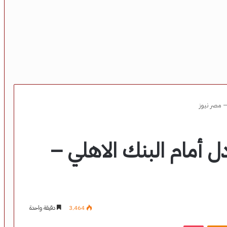
– مصر نيوز
دل أمام البنك الاهلي –
3٬464
دقيقة واحدة
‫Pocket
Odnoklassniki