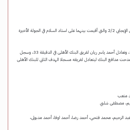
انتهت مباراة فريق البنك الأهلي والاتحاد السكندري بالتعادل الإيجابي 2/2 والتي أقيمت بينهما على استاد السلام في الجولة الأخيرة
تقدم فادى فريد مهاجم الاتحاد بالهدف الأول في الدقيقة 28، وتعادل أحمد ياسر ريان لفريق البنك الأهلى في الدقيقة 33، وسجل
لثانى للاتحاد في الدقيقة 43، وعاد أمير مدحت مدافع البنك ليتعادل لفريقه مسجلا الهدف الثاني للبنك الأهلى
د متعب
هيم، مصطفى شلبي
بد الرحيم، محمد فتحي، أحمد رضا، أحمد اوفا، أحمد مدبولى،