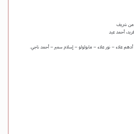
ؤمن شريف
ريد، أحمد عيد
هم علاء – نور علاء – مابولولو – إسلام سمير – أحمد ناجي.