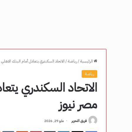
الرئيسية
/
رياضة
/
الاتحاد السكندري يتعادل أمام البنك الاهلي 
رياضة
الاتحاد السكندري يتعا
مصر نيوز
فريق التحرير
مايو 29, 2026
فيسبوك
‫X
لينكدإن
‏Tumblr
بينتيريست
‏Reddit
‏VKontakte