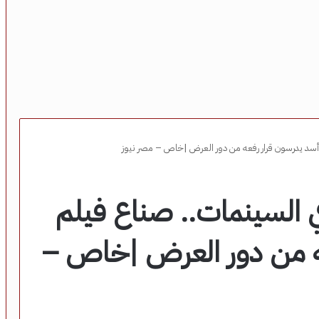
 أسد يدرسون قرار رفعه من دور العرض |خاص – مصر نيوز
ي السينمات.. صناع فيلم
ه من دور العرض |خاص –