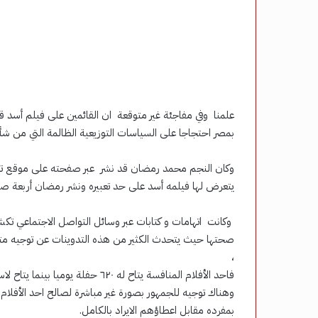
علمنا وفي مفاجئة غير متوقعة ان القائمين على فيلم أسد 
بمصر احتجاجا على السياسات التوزيعية الظالمة التي من شأنه
وكان النجم محمد رمضان قد نشر عبر صفحته على موقع تباد
يتعرض لها فيلمه أسد على حد تعبيره ونشر رمضان أربعة 
وكانت اتهامات و كتابات عبر وسائل التواصل الاجتماعي تكش
صحتها حيث يتحدث الكثير من هذه التدوينات عن توجيه مت
،
فاحد الأفلام المنافسة يتاح له ٦٢٠ حفلة يوميا بينما يتاح لاسد ١٦٨ حفلة يوميا فقط بفارق ٤٥٢ حفلة يوميا.
وهناك توجيه للجمهور بصورة غير مباشرة لصالح احد الأفلام
بمفرده مقابل اعطاؤهم الايراد بالكامل.