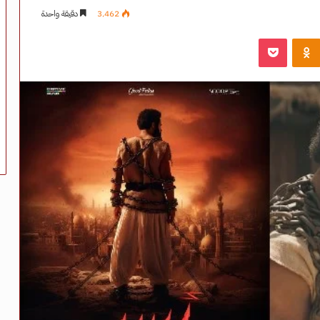
3٬462
دقيقة واحدة
‫Pocket
Odnoklassniki