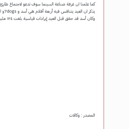
كما علمنا ان غرفة صناعة السينما سوف تدعو لاجتماع طارئ
يذكر ان العيد يتنافس فيه أربعة أفلام هي أسد و 7dogsو الكلام على ايه و إذما.
وكان أسد قد حقق قبل العيد إيرادات قياسية بلغت ١٢٤ مليون جنيه في مصر والوطن العربي.
المصدر : وكالات