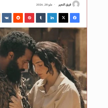
فريق التحرير
مايو 28, 2026
فيسبوك
‫X
لينكدإن
‏Tumblr
بينتيريست
‏Reddit
‏VKontakte