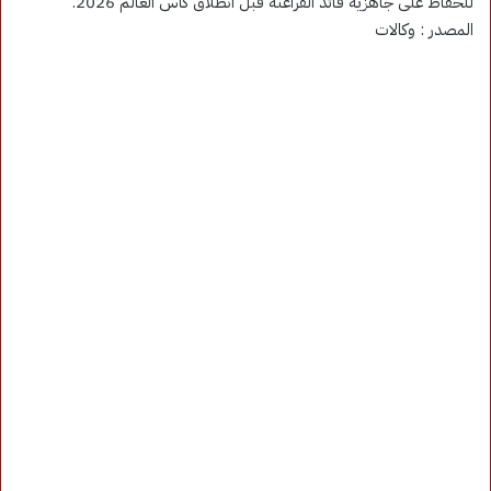
للحفاظ على جاهزية قائد الفراعنة قبل انطلاق كأس العالم 2026.
المصدر : وكالات