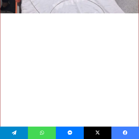
فيسبوك
‫X
ماسنجر
واتساب
تيلقرام