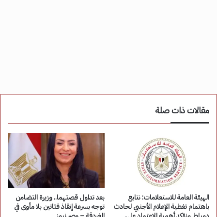
مقالات ذات صلة
الهيئة العامة للاستعلامات: نتابع
بعد تداول قصتهما.. وزيرة التضامن
باهتمام تغطية الإعلام الأجنبي لحادث
توجه بسرعة إنقاذ فتاتين بلا مأوى في
دمياط ونؤكد أهمية الاعتماد على
الغردقة – مصر نيوز