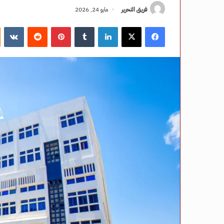
فريق التحرير
مايو 24, 2026
فيسبوك
‫X
لينكدإن
‏Tumblr
بينتيريست
‏Reddit
‏VKontakte