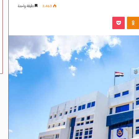
3٬463
دقيقة واحدة
‫Pocket
Odnoklassniki