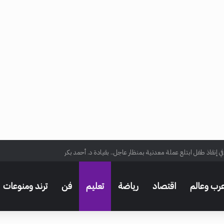
ي إنقاذ طفل ابتلع عملة معدنية بمنظار عاجل.. بقيادة د. أحمد بكر
رب وعالم
اقتصاد
رياضة
تعليم
فن
ترند ومنوعات