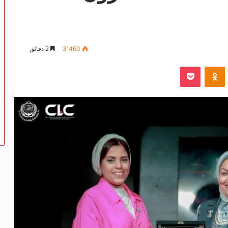
3٬460
2 دقائق
VKontak
Odnoklassniki
‫Pocket