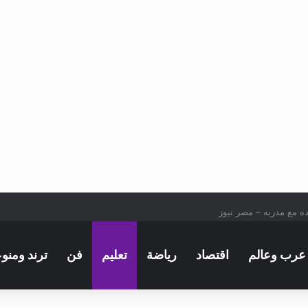
ه مع مدربه – مصر نيوز
عرب وعالم
اقتصاد
رياضة
تعليم
فن
ترند ومنو