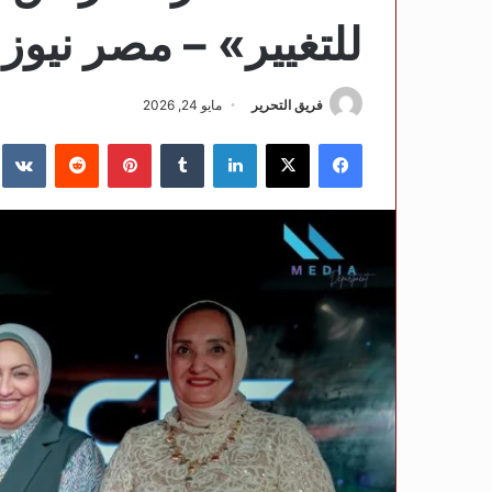
للتغيير» – مصر نيوز
فريق التحرير
مايو 24, 2026
فيسبوك
‫X
لينكدإن
‏Tumblr
بينتيريست
‏Reddit
‏te