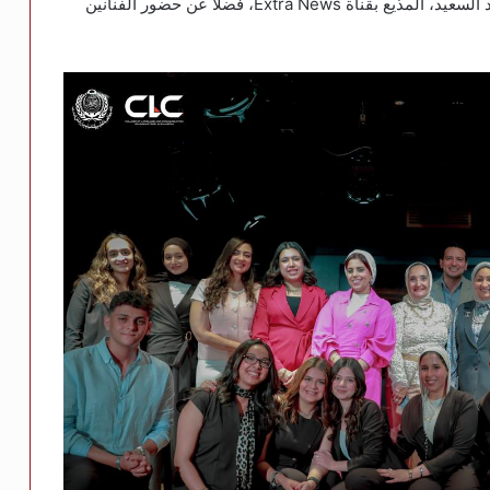
بكلية الإعلام جامعة القاهرة، إلى جانب الإعلامي محمود السعيد، المذيع بقناة Extra News، فضلًا عن حضور الفنانين