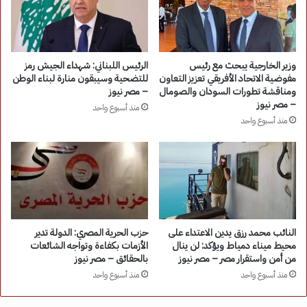
وزير الخارجية يبحث مع رئيس
الرئيس اللبناني: شهداء الجيش رمز
مفوضية الاتحاد الأفريقي تعزيز التعاون
للتضحية وسيبقون منارة لبناء الوطن
ومناقشة تطورات السودان والصومال
– مصر نيوز
– مصر نيوز
منذ أسبوع واحد
منذ أسبوع واحد
النائب محمد رزق يدين الاعتداء على
حزب الحرية المصري: الدولة تدير
محيط ميناء دمياط ويؤكد: لن ينال
الأزمات بكفاءة وتواجه الشائعات
من أمن واستقرار مصر – مصر نيوز
بالحقائق – مصر نيوز
منذ أسبوع واحد
منذ أسبوع واحد