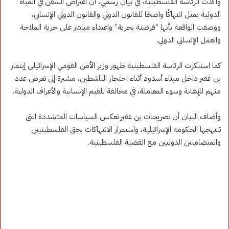
وأكدت الرئاسة الفلسطينية، في بيان رسمي، أن اعتراض السفن في المياه
الدولية يمثل انتهاكًا واضحًا للقانون الدولي والقانون الدولي الإنساني،
ووصفت الواقعة بأنها “قرصنة بحرية” واعتداء مباشر على حرية الملاحة
والعمل الإنساني الدولي.
كما استنكرت الرئاسة الفلسطينية ظهور وزير الأمن القومي الإسرائيلي إيتمار
بن غفير داخل ميناء أسدود أثناء احتجاز الناشطين، مشيرة إلى تعرض عدد
منهم للإهانة وسوء المعاملة، في مخالفة للقيم الإنسانية والأعراف الدولية.
وأضاف البيان أن تصريحات بن غفير تعكس السياسات المتشددة التي
تنتهجها الحكومة الإسرائيلية، واستمرار الانتهاكات بحق الفلسطينيين
والمتضامنين الدوليين مع القضية الفلسطينية.