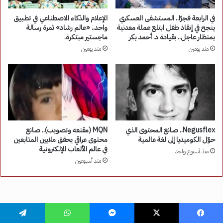
فيسبوك
‫X
ماسنجر
واتساب
تيلقرام