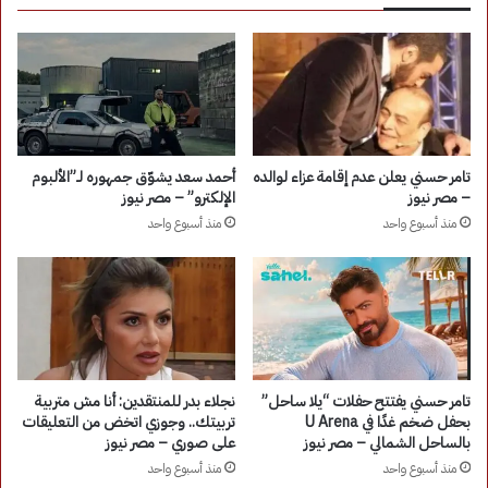
تامر حسني يعلن عدم إقامة عزاء لوالده
أحمد سعد يشوّق جمهوره لـ”الألبوم
– مصر نيوز
الإلكترو” – مصر نيوز
منذ أسبوع واحد
منذ أسبوع واحد
تامر حسني يفتتح حفلات “يلا ساحل”
نجلاء بدر للمنتقدين: أنا مش متربية
بحفل ضخم غدًا في U Arena
تربيتك.. وجوزي اتخض من التعليقات
بالساحل الشمالي – مصر نيوز
على صوري – مصر نيوز
منذ أسبوع واحد
منذ أسبوع واحد