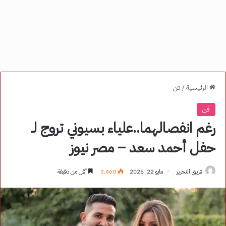
الرئيسية
/
فن
فن
رغم انفصالهما..علياء بسيوني تروج لـ
حفل أحمد سعد – مصر نيوز
فريق التحرير
مايو 22, 2026
3٬460
أقل من دقيقة