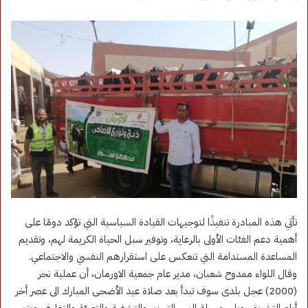
تأتي هذه المبادرة تنفيذًا لتوجيهات القيادة السياسية التي تؤكد دومًا على
أهمية دعم الفئات الأولى بالرعاية، وتوفير سبل الحياة الكريمة لهم، وتقديم
المساعدة المستدامة التي تنعكس على استقرارهم النفسي والاجتماعي.
وقال اللواء ممدوح شعبان، مدير عام جمعية الاورمان، أن عملية نحر
(2000) عجل بلدى سوف تبدأ بعد صلاة عيد الأضحى المبارك الى عصر أخر
أيام التشريق، ويلى مرحلة النحر التجزير والتشفية والتعبئة والتغليف ويتم