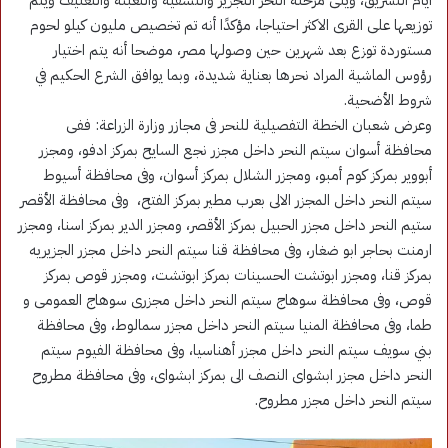
توزيعها على القرى الاكثر احتياجا، مؤكدًا أنه تم تخصيص مليون كيلو لحوم
مستوردة توزع بعد شهرين حين وصولها مصر، موضحا أنه يتم اختيار
رؤوس الماشية المراد نحرها بعناية شديدة، وبما يوافق الشرع الحكيم في
شروط الأضحية.
وعرض شعبان الخطة التفصيلية للنحر فى مجازر وزارة الزراعة: ففى
محافظة أسوان سيتم النحر داخل مجزر نجع السايح بمركز ادفو، ومجزر
أبووير بمركز كوم أمبو، ومجزر الشلال بمركز أسوان، وفى محافظة أسيوط
سيتم النحر داخل المجزر الالى بعرب مطير بمركز الفتح، وفى محافظة الأقصر
ستيم النحر داخل مجزر الحبيل بمركز الأقصر، ومجزر الدير بمركز اسنا، ومجزر
ارمنت بحاجر ابو ضغار، وفى محافظة قنا سيتم النحر داخل مجزر الجزيريه
بمركز قنا، ومجزر ابوتشت الحسينات بمركز ابوتشت، ومجزر قوص بمركز
قوص، وفى محافظة سوهاج سيتم النحر داخل مجزرى سوهاج العمومى و
طما، وفى محافظة المنيا سيتم النحر داخل مجزر سمالوط، وفى محافظة
بني سويف سيتم النحر داخل مجزر أهناسيا، وفى محافظة الفيوم سيتم
النحر داخل مجزر ابشواى النصف الى بمركز ابشواى، وفى محافظة مطروح
سيتم النحر داخل مجزر مطروح.