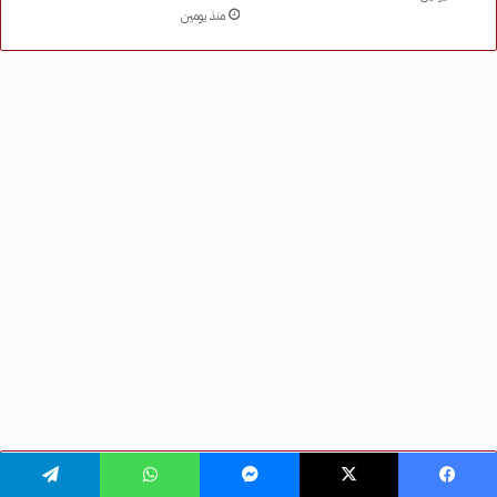
فيسبوك
‫X
ماسنجر
واتساب
تيلقرام