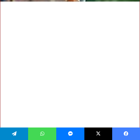
فيسبوك
‫X
ماسنجر
واتساب
تيلقرام