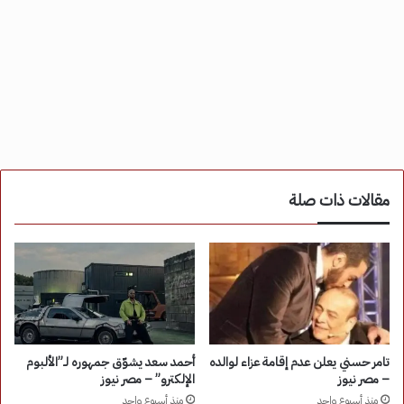
مقالات ذات صلة
تامر حسني يعلن عدم إقامة عزاء لوالده
أحمد سعد يشوّق جمهوره لـ”الألبوم
– مصر نيوز
الإلكترو” – مصر نيوز
منذ أسبوع واحد
منذ أسبوع واحد