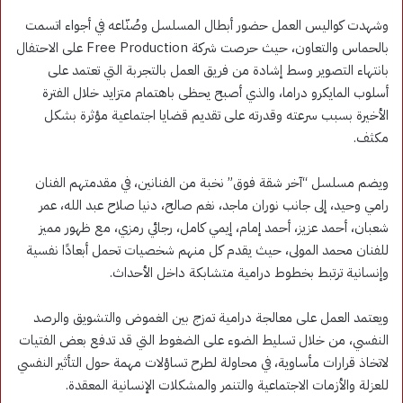
وشهدت كواليس العمل حضور أبطال المسلسل وصُنّاعه في أجواء اتسمت
بالحماس والتعاون، حيث حرصت شركة Free Production على الاحتفال
بانتهاء التصوير وسط إشادة من فريق العمل بالتجربة التي تعتمد على
أسلوب المايكرو دراما، والذي أصبح يحظى باهتمام متزايد خلال الفترة
الأخيرة بسبب سرعته وقدرته على تقديم قضايا اجتماعية مؤثرة بشكل
مكثف.
ويضم مسلسل “آخر شقة فوق” نخبة من الفنانين، في مقدمتهم الفنان
رامي وحيد، إلى جانب نوران ماجد، نغم صالح، دنيا صلاح عبد الله، عمر
شعبان، أحمد عزيز، أحمد إمام، إيمي كامل، رجائي رمزي، مع ظهور مميز
للفنان محمد المولى، حيث يقدم كل منهم شخصيات تحمل أبعادًا نفسية
وإنسانية ترتبط بخطوط درامية متشابكة داخل الأحداث.
ويعتمد العمل على معالجة درامية تمزج بين الغموض والتشويق والرصد
النفسي، من خلال تسليط الضوء على الضغوط التي قد تدفع بعض الفتيات
لاتخاذ قرارات مأساوية، في محاولة لطرح تساؤلات مهمة حول التأثير النفسي
للعزلة والأزمات الاجتماعية والتنمر والمشكلات الإنسانية المعقدة.