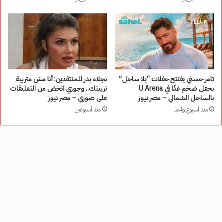
تامر حسني يفتتح حفلات “يلا ساحل”
نجلاء بدر للمنتقدين: أنا مش متربية
بحفل ضخم غدًا في U Arena
تربيتك.. وجوزي اتخض من التعليقات
بالساحل الشمالي – مصر نيوز
على صوري – مصر نيوز
منذ أسبوع واحد
منذ أسبوعين