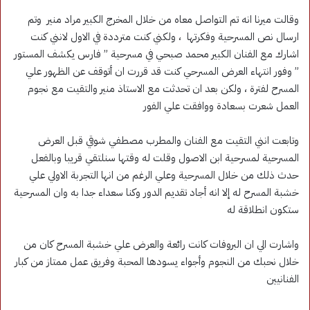
وقالت ميرنا انه تم التواصل معاه من خلال المخرج الكبير مراد منير وتم
ارسال نص المسرحية وفكرتها ، ولكني كنت مترددة في الاول لانني كنت
اشارك مع الفنان الكبير محمد صبحي في مسرحية ” فارس يكشف المستور
” وفور انتهاء العرض المسرحي كنت قد قررت ان أتوقف عن الظهور علي
المسرح لفترة ، ولكن بعد ان تحدثت مع الاستاذ منير والتقيت مع نجوم
العمل شعرت بسعادة ووافقت علي الفور
وتابعت انني التقيت مع الفنان والمطرب مصطفي شوقي قبل العرض
المسرحية لمسرحية ابن الاصول وقلت له وقتها سنلتقي قريبا وبالفعل
حدث ذلك من خلال المسرحية وعلي الرغم من انها التجربة الاولي علي
خشبة المسرح له إلا انه أجاد تقديم الدور وكنا سعداء جدا به وان المسرحية
ستكون انطلاقة له
واشارت الي ان البروفات كانت رائعة والعرض علي خشبة المسرح كان من
خلال نحبك من النجوم وأجواء يسودها المحبة وفريق عمل ممتاز من كبار
الفنانيين