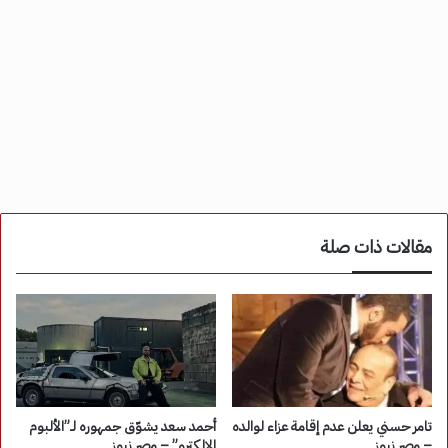
مقالات ذات صلة
تامر حسني يعلن عدم إقامة عزاء لوالده
أحمد سعد يشوّق جمهوره لـ”الألبوم
– مصر نيوز
الإلكترو” – مصر نيوز