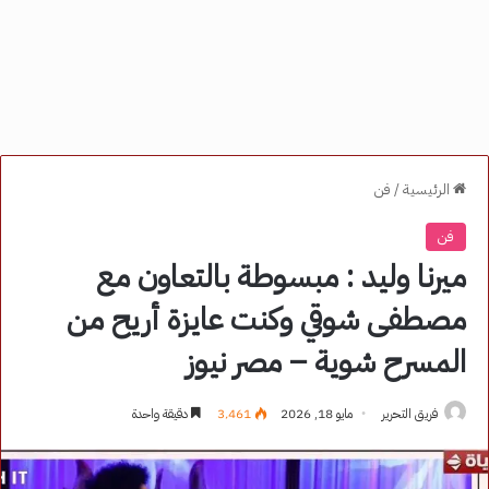
الرئيسية
/
فن
فن
ميرنا وليد : مبسوطة بالتعاون مع
مصطفى شوقي وكنت عايزة أريح من
المسرح شوية – مصر نيوز
فريق التحرير
مايو 18, 2026
3٬461
دقيقة واحدة