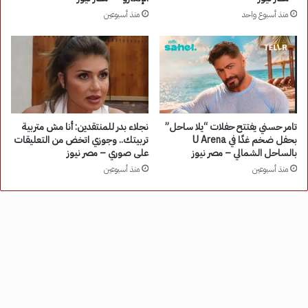
منذ أسبوع واحد
منذ أسبوعين
تامر حسني يفتتح حفلات “يلا ساحل”
نجلاء بدر للمنتقدين: أنا مش متربية
بحفل ضخم غدًا في U Arena
تربيتك.. وجوزي اتخض من التعليقات
بالساحل الشمالي – مصر نيوز
على صوري – مصر نيوز
منذ أسبوعين
منذ أسبوعين