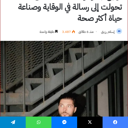
فيسبوك
‫X
ماسنجر
واتساب
تيلقرام