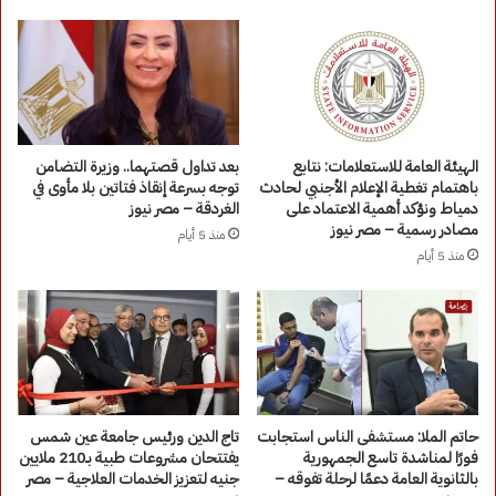
الهيئة العامة للاستعلامات: نتابع
بعد تداول قصتهما.. وزيرة التضامن
باهتمام تغطية الإعلام الأجنبي لحادث
توجه بسرعة إنقاذ فتاتين بلا مأوى في
دمياط ونؤكد أهمية الاعتماد على
الغردقة – مصر نيوز
مصادر رسمية – مصر نيوز
منذ 5 أيام
منذ 5 أيام
حاتم الملا: مستشفى الناس استجابت
تاج الدين ورئيس جامعة عين شمس
فورًا لمناشدة تاسع الجمهورية
يفتتحان مشروعات طبية بـ210 ملايين
بالثانوية العامة دعمًا لرحلة تفوقه –
جنيه لتعزيز الخدمات العلاجية – مصر