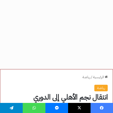
فيسبوك
‫X
ماسنجر
واتساب
تيلقرام