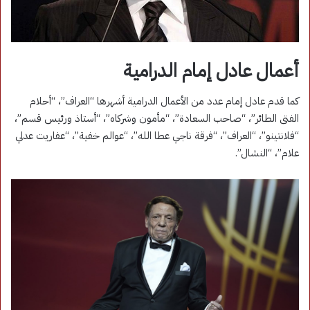
أعمال عادل إمام الدرامية
كما قدم عادل إمام عدد من الأعمال الدرامية أشهرها “العراف”، “أحلام
الفتى الطائر”، “صاحب السعادة”، “مأمون وشركاه”، “أستاذ ورئيس قسم”،
“فلانتينو”، “العراف”، “فرقة ناجي عطا الله”، “عوالم خفية”، “عفاريت عدلي
علام”، “النشال”.