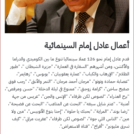
أعمال عادل إمام السينمائية
قدم عادل إمام نحو 126 عملا سينمائيا تنوع ما بين الكوميدي والدراما
والأكشن، ومن أشهرهم “السفارة في العمارة”، “جزيرة الشيطان ”، “طيور
الظلام”، “الإرهاب والكباب”، “عمارة يعقوبيان”، “بوبوس”، “زهايمر”،
“عصابة حمادة وتوتو”، “مرجان أحمد مرجان”، “النمر والأنثى”، “رجب فوق
صفيح ساخن”، “كرامة زوجتي”، “ممنوع في ليلة الدخلة”، “حسن ومرقص”،
“برج العذراء”، “لصوص لكن ظرفاء”، “الإنس والجن”، “عريس من جهة
أمنية” ، “عنتر شايل سيفه”، “البحث عن المتاعب”، “البحث عن فضيحة”،
“رضا بوند”، “المراية”، “بحبك يا حلوة”، “إحنا بتوع الأتوبيس”، “مين ولا
مين”، “الناس اللي جوة”، “لصوص لكن ظرفاء”، “عفريت مراتي”، “كيف
تسرق مليونير”، “أفراح”، “فتاة الاستعراض”.