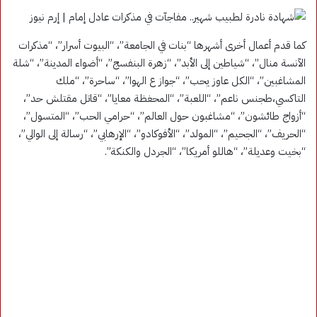
كما قدم أعمال أخرى أشهرها “بنات في الجامعة”، “البيوت أسرار”، “مذكرات
الآنسة منال”، “شياطين إلى الأبد”، “زهرة البنفسج”، “أضواء المدينة”، “شلة
المشاغبين”، “الكل عاوز يحب”، “جواز ع الهوا”، “ساحرة”، “ملك
التاكسي،طجنس ناعم”، “اللعبة”، “المحغظة معايا”، “قاتل مقتلش حد”،
“أزواج طائشون”، “مشاغبون حول العالم”، “حرامي الحب”، “المتسول”،
“الحريف”، “الجحيم”، “المولد”، “الأفوكادو”، “الإرهابي”، “رسالة إلى الوالي”،
“بخيت وعديلة”، “هاللو أمريكا”، “الجردل والكنكة”.