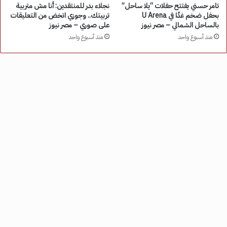
تامر حسني يفتتح حفلات “يلا ساحل”
نجلاء بدر للمنتقدين: أنا مش متربية
بحفل ضخم غدًا في U Arena
تربيتك.. وجوزي اتخض من التعليقات
بالساحل الشمالي – مصر نيوز
على صوري – مصر نيوز
منذ أسبوع واحد
منذ أسبوع واحد