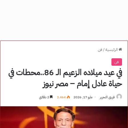
الرئيسية
/
فن
فن
في عيد ميلاده الزعيم الـ 86..محطات في
حياة عادل إمام – مصر نيوز
فريق التحرير
مايو 17, 2026
3٬464
2 دقائق