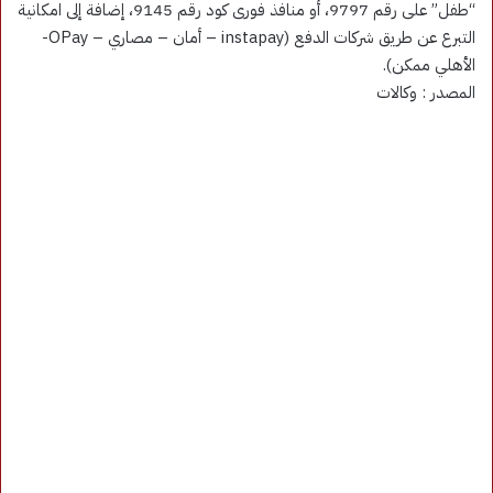
“طفل” على رقم 9797، أو منافذ فورى كود رقم 9145، إضافة إلى امكانية
التبرع عن طريق شركات الدفع (instapay – أمان – مصاري – OPay-
الأهلي ممكن).
المصدر : وكالات