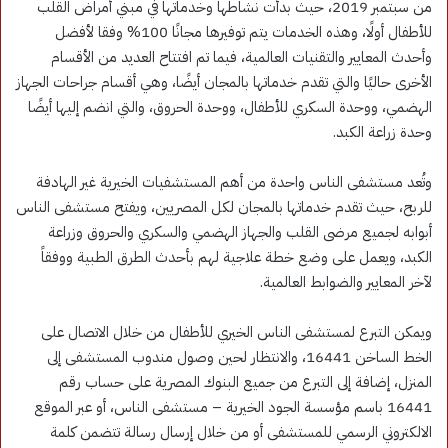
من سبتمبر 2019، حيث بدأت نشاطها وخدماتها في مبني أمراض القلب
للأطفال أولًا، وهذه الخدمات يتم توفيرها مجانًا 100% وفقا لأفضل
وأحدث المعايير والتقنيات العالمية، فيما تم افتتاح العديد من الأقسام
الأخرى حاليًا والتي تقدم خدماتها بالمجان أيضًا، وهي أقسام جراحات الجهاز
الهضمي، ووحدة السكري للأطفال، ووحدة الحروق، والتي انضم إليها أيضًا
وحدة زراعة الكبد.
وتُعد مستشفى الناس واحدة من أهم المستشفيات الخيرية غير الهادفة
للربح، حيث تقدم خدماتها بالمجان لكل المصريين، ويفتح مستشفى الناس
أبوابه لجميع مرضى القلب والجهاز الهضمي والسكري والحروق وزراعة
الكبد، ويعمل على وضع خطة علاجية لهم بأحدث الطرق الطبية ووفقاً
لآخر المعايير والضوابط العالمية.
ويمكن التبرع لمستشفى الناس الخيري للأطفال من خلال الاتصال على
الخط الساخن 16441، والانتظار لحين وصول مندوب المستشفى إلى
المنزل، إضافة إلى التبرع من جميع البنوك المصرية على حساب رقم
16441 باسم مؤسسة الجود الخيرية – مستشفى الناس، أو عبر الموقع
الالكتروني الرسمي للمستشفى أو من خلال إرسال رسالة تتضمن كلمة