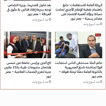
الهيئة العامة للاستعلامات: نتابع
بعد تداول قصتهما.. وزيرة التضامن
باهتمام تغطية الإعلام الأجنبي لحادث
توجه بسرعة إنقاذ فتاتين بلا مأوى في
دمياط ونؤكد أهمية الاعتماد على
الغردقة – مصر نيوز
مصادر رسمية – مصر نيوز
منذ أسبوع واحد
منذ أسبوع واحد
حاتم الملا: مستشفى الناس استجابت
تاج الدين ورئيس جامعة عين شمس
فورًا لمناشدة تاسع الجمهورية
يفتتحان مشروعات طبية بـ210 ملايين
بالثانوية العامة دعمًا لرحلة تفوقه –
جنيه لتعزيز الخدمات العلاجية – مصر
مصر نيوز
نيوز
منذ أسبوع واحد
منذ أسبوع واحد