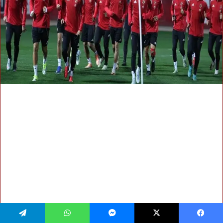
فيسبوك
‫X
ماسنجر
واتساب
تيلقرام