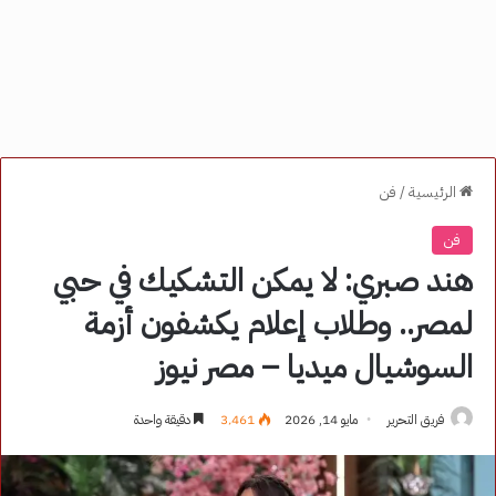
الرئيسية
/
فن
فن
هند صبري: لا يمكن التشكيك في حبي
لمصر.. وطلاب إعلام يكشفون أزمة
السوشيال ميديا – مصر نيوز
فريق التحرير
مايو 14, 2026
3٬461
دقيقة واحدة