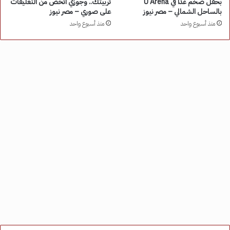
بحفل ضخم غدًا في U Arena
تربيتك.. وجوزي اتخض من التعليقات
بالساحل الشمالي – مصر نيوز
على صوري – مصر نيوز
منذ أسبوع واحد
منذ أسبوع واحد