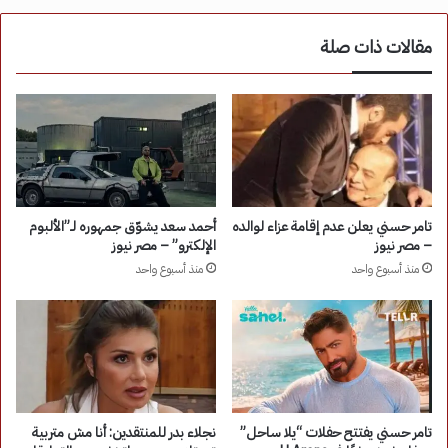
مقالات ذات صلة
تامر حسني يعلن عدم إقامة عزاء لوالده
أحمد سعد يشوّق جمهوره لـ”الألبوم
– مصر نيوز
الإلكترو” – مصر نيوز
منذ أسبوع واحد
منذ أسبوع واحد
تامر حسني يفتتح حفلات “يلا ساحل”
نجلاء بدر للمنتقدين: أنا مش متربية