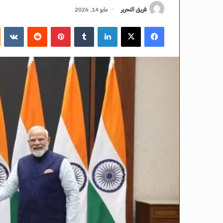
فريق التحرير
مايو 14, 2026
فيسبوك
‫X
لينكدإن
‏Tumblr
بينتيريست
‏Reddit
‏VKontakte