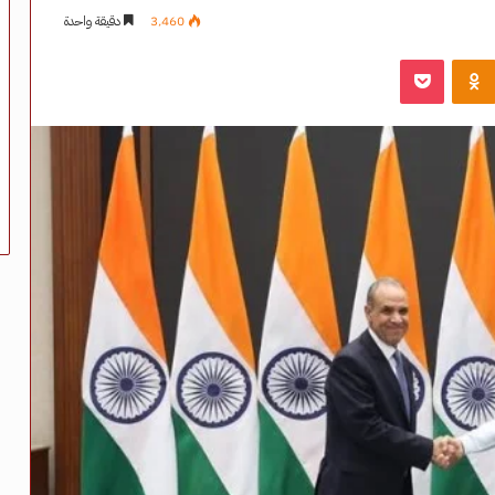
3٬460
دقيقة واحدة
‫Pocket
Odnoklassniki