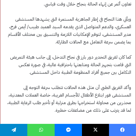
فيسبوك
‫X
ماسنجر
واتساب
تيلقرام