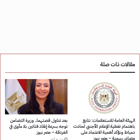
مقالات ذات صلة
الهيئة العامة للاستعلامات: نتابع
بعد تداول قصتهما.. وزيرة التضامن
باهتمام تغطية الإعلام الأجنبي لحادث
توجه بسرعة إنقاذ فتاتين بلا مأوى في
دمياط ونؤكد أهمية الاعتماد على
الغردقة – مصر نيوز
مصادر رسمية – مصر نيوز
منذ 6 أيام