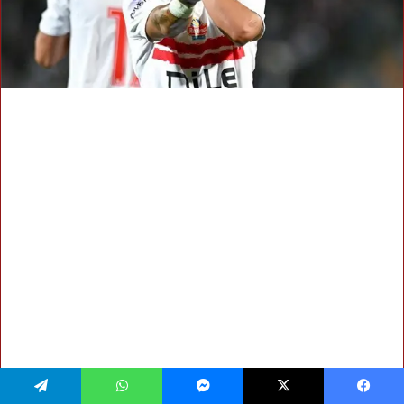
فيسبوك
‫X
ماسنجر
واتساب
تيلقرام