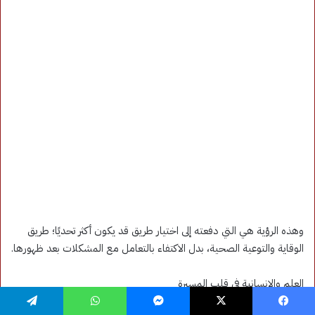
فيسبوك
‫X
ماسنجر
واتساب
تيلقرام