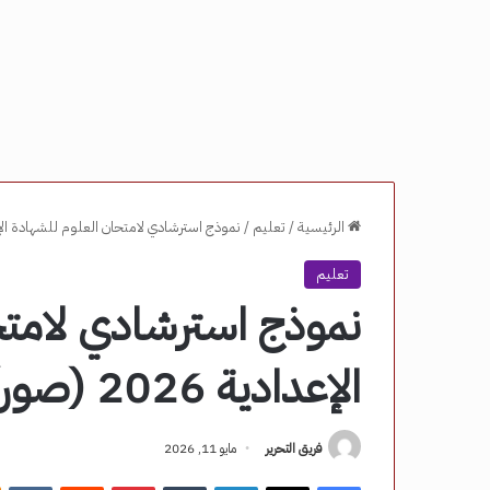
الرئيسية
/
تعليم
/
نموذج استرشادي لامتحان العلوم للشهادة الإعدادية 2026 (صور) 
تعليم
نموذج استرشادي لامتح
الإعدادية 2026 (صور) – مصر نيوز
فريق التحرير
مايو 11, 2026
فيسبوك
‫X
لينكدإن
‏Tumblr
بينتيريست
‏Reddit
‏VKontakte