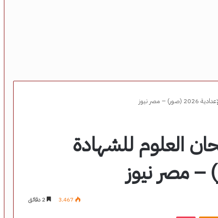
– مصر نيوز
ان العلوم للشهادة
3٬467
2 دقائق
‫Pocket
Odnoklassniki