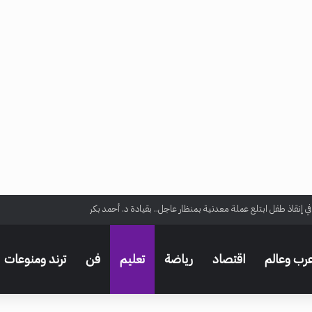
ي إنقاذ طفل ابتلع عملة معدنية بمنظار عاجل.. بقيادة د. أحمد بكر
رب وعالم
اقتصاد
رياضة
تعليم
فن
ترند ومنوعات